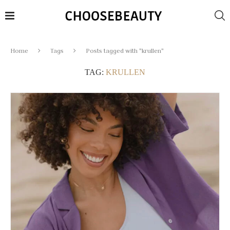
Home
Tags
Posts tagged with "krullen"
TAG:
KRULLEN