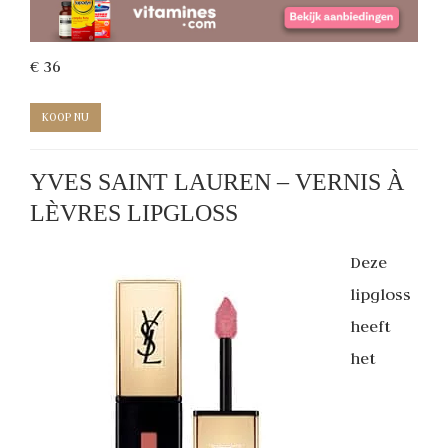
€ 36
KOOP NU
YVES SAINT LAUREN – VERNIS À
LÈVRES LIPGLOSS
Deze
lipgloss
heeft
het