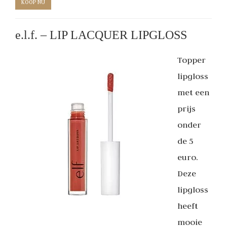
KOOP NU
e.l.f. – LIP LACQUER LIPGLOSS
Topper
lipgloss
met een
prijs
onder
de 5
euro.
Deze
lipgloss
heeft
mooie