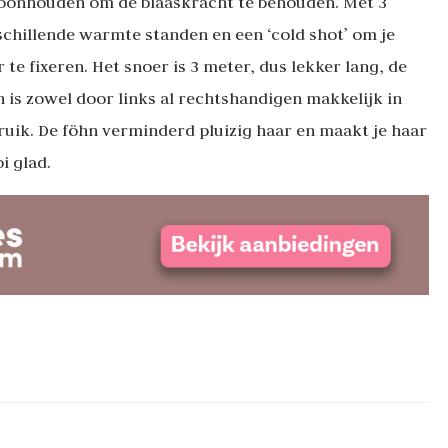
oonhouden om de blaaskracht te behouden. Met 3
schillende warmte standen en een ‘cold shot’ om je
 te fixeren. Het snoer is 3 meter, dus lekker lang, de
n is zowel door links al rechtshandigen makkelijk in
ruik. De föhn verminderd pluizig haar en maakt je haar
i glad.