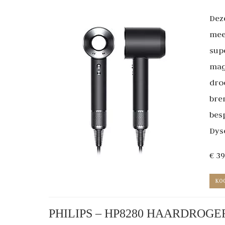
Deze
mee
sup
mag
dro
bren
bes
Dys
€ 3
KO
PHILIPS – HP8280 HAARDROGE