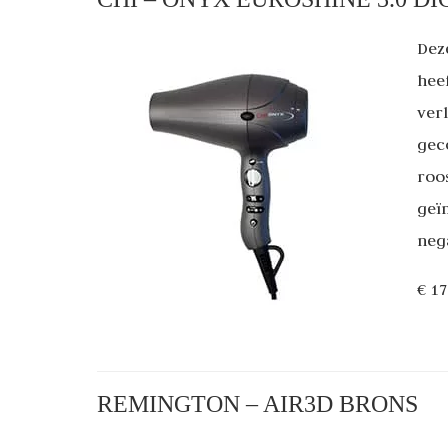
Dez
hee
ver
gec
roo
geï
neg
€ 1
REMINGTON – AIR3D BRONS