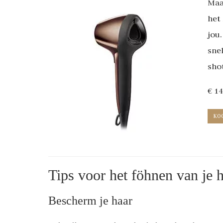
Maa
het
jou
sne
shot
€ 1
KO
Tips voor het föhnen van je 
Bescherm je haar