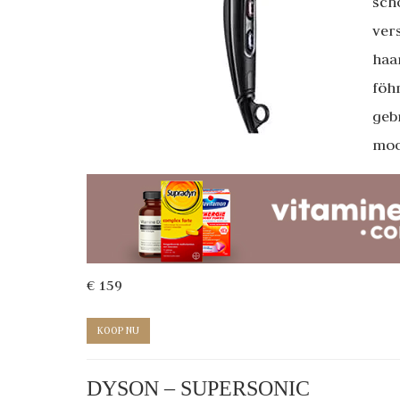
sch
ver
haar
föh
geb
moo
€ 159
KOOP NU
DYSON – SUPERSONIC