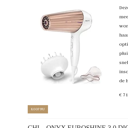
Dez
mee
wor
haa
opt
plui
sne
ins
de h
€ 71
KOOP NU
CHI – ONYX EUROSHINE 3.0 D