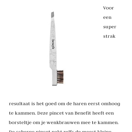
Voor
een
super
strak
resultaat is het goed om de haren eerst omhoog
te kammen. Deze pincet van Benefit heeft een
borsteltje om je wenkbrauwen mee te kammen.
De scherpe pincet pakt zelfs de meest kleine